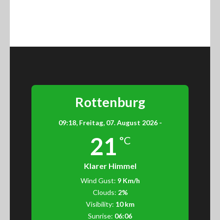
Rottenburg
09:18,
Freitag, 07. August 2026 -
21
°C
Klarer Himmel
Wind Gust:
9 Km/h
Clouds:
2%
Visibility:
10 km
Sunrise:
06:06