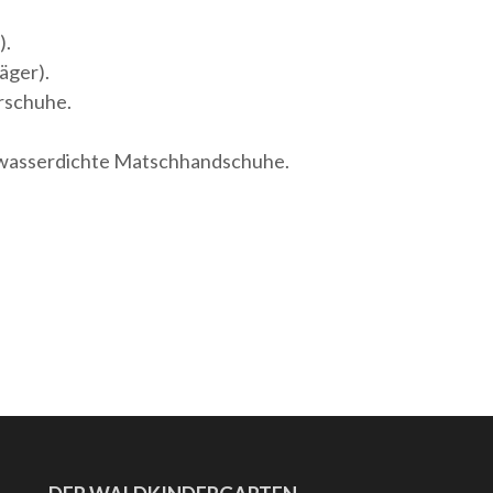
).
äger).
rschuhe.
wasserdichte Matschhandschuhe.