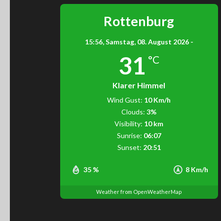
Rottenburg
15:56,
Samstag, 08. August 2026 -
31
°C
Klarer Himmel
Wind Gust:
10 Km/h
Clouds:
3%
Visibility:
10 km
Sunrise:
06:07
Sunset:
20:51
35 %
8 Km/h
Weather from OpenWeatherMap