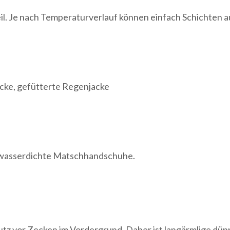
il. Je nach Temperaturverlauf können einfach Schichten 
acke, gefütterte Regenjacke
wasserdichte Matschhandschuhe.
tz vor Zecken im Vordergrund. Daher ist langärmlige dü