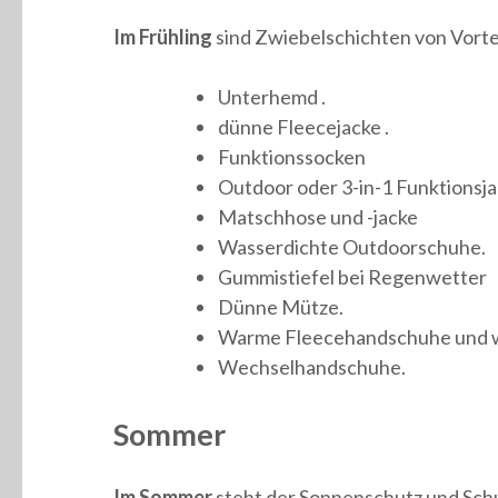
Im Frühling
sind Zwiebelschichten von Vorte
Unterhemd .
dünne Fleecejacke .
Funktionssocken
Outdoor oder 3-in-1 Funktionsj
Matschhose und -jacke
Wasserdichte Outdoorschuhe.
Gummistiefel bei Regenwetter
Dünne Mütze.
Warme Fleecehandschuhe und 
Wechselhandschuhe.
Sommer
Im Sommer
steht der Sonnenschutz und Schu